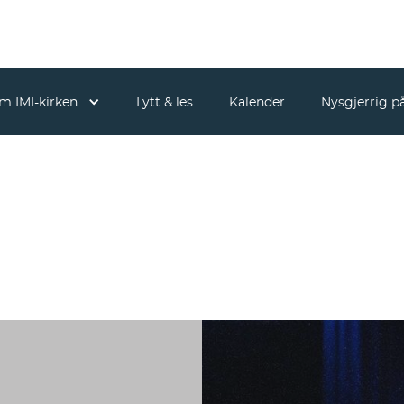
m IMI-kirken
Lytt & les
Kalender
Nysgjerrig på
Takk!