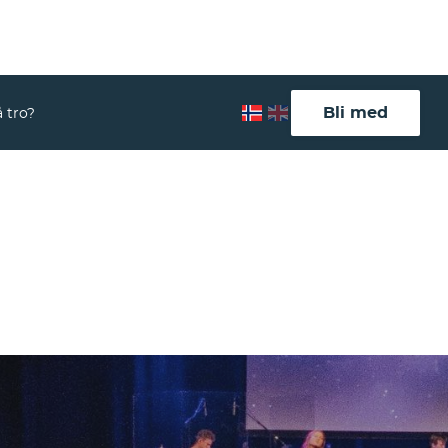
Bli med
 tro?