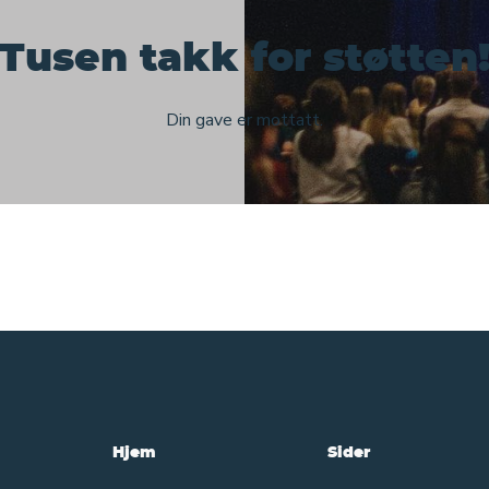
Tusen takk for støtten
Din gave er mottatt.
Hjem
Sider