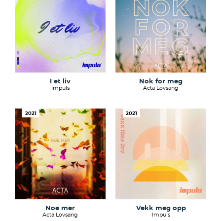
I et liv
Nok for meg
Impuls
Acta Lovsang
2021
2021
Noe mer
Vekk meg opp
Acta Lovsang
Impuls