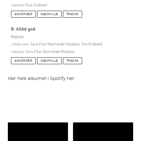
Vokalist:
Elise Kulleseid
AKKORDER
NASHVILLE
TRACKS
8. Alltid god
Impuls
Låtskrivere:
Sara Elise Stjernstrøm Najbjerg, Tore Kulleseid
Vokalist:
Sara Elise Stjernstrøm Najbjerg
AKKORDER
NASHVILLE
TRACKS
Hør hele albumet i Spotify her: