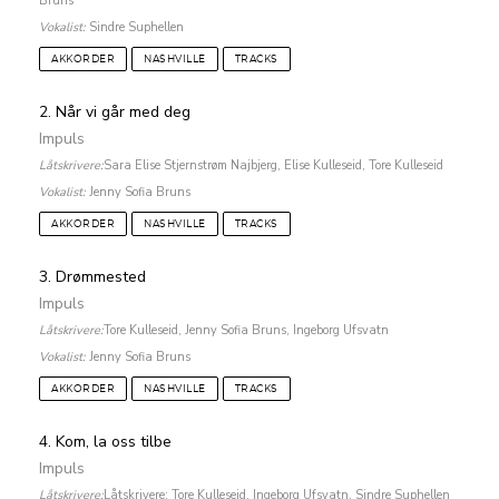
Bruns
Vokalist:
Sindre Suphellen
AKKORDER
NASHVILLE
TRACKS
2. Når vi går med deg
Impuls
Låtskrivere:
Sara Elise Stjernstrøm Najbjerg, Elise Kulleseid, Tore Kulleseid
Vokalist:
Jenny Sofia Bruns
AKKORDER
NASHVILLE
TRACKS
3. Drømmested
Impuls
Låtskrivere:
Tore Kulleseid, Jenny Sofia Bruns, Ingeborg Ufsvatn
Vokalist:
Jenny Sofia Bruns
AKKORDER
NASHVILLE
TRACKS
4. Kom, la oss tilbe
Impuls
Låtskrivere:
Låtskrivere: Tore Kulleseid, Ingeborg Ufsvatn, Sindre Suphellen