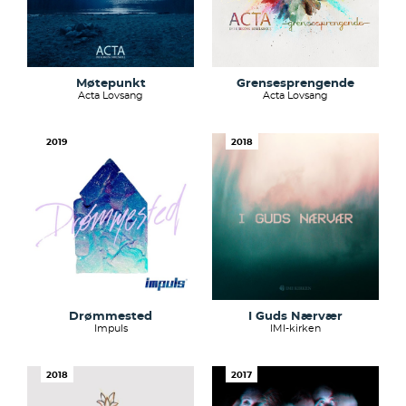
Møtepunkt
Grensesprengende
Acta Lovsang
Acta Lovsang
2019
2018
Drømmested
I Guds Nærvær
Impuls
IMI-kirken
2018
2017