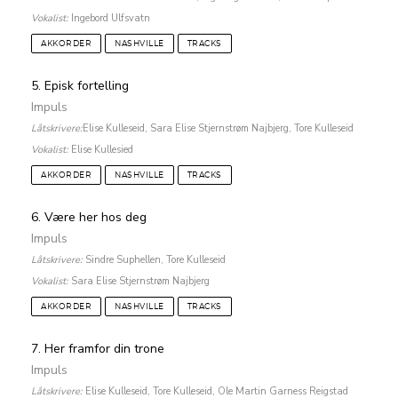
Vokalist:
Ingebord Ulfsvatn
AKKORDER
NASHVILLE
TRACKS
5. Episk fortelling
Impuls
Låtskrivere:
Elise Kulleseid, Sara Elise Stjernstrøm Najbjerg, Tore Kulleseid
Vokalist:
Elise Kullesied
AKKORDER
NASHVILLE
TRACKS
6. Være her hos deg
Impuls
Låtskrivere:
Sindre Suphellen, Tore Kulleseid
Vokalist:
Sara Elise Stjernstrøm Najbjerg
AKKORDER
NASHVILLE
TRACKS
7. Her framfor din trone
Impuls
Låtskrivere:
Elise Kulleseid, Tore Kulleseid, Ole Martin Garness Reigstad