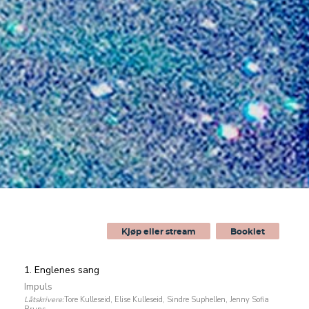
Kjøp eller stream
Booklet
1. Englenes sang
Impuls
Låtskrivere:
Tore Kulleseid, Elise Kulleseid, Sindre Suphellen, Jenny Sofia