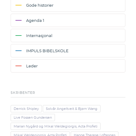
Gode historier
Agenda 1
Internasjonal
IMPULS BIBELSKOLE
Leder
SKRIBENTER
Derrick Shipley
Solvår Angeltveit & Bjørn Wang
Live Fossen Gundersen
Marian Nygård og Mikal Weldegiorgis, Acta Profeti
Mikal Weldegiorgis, Acta Profeti
Hanne Therese Loftesnes