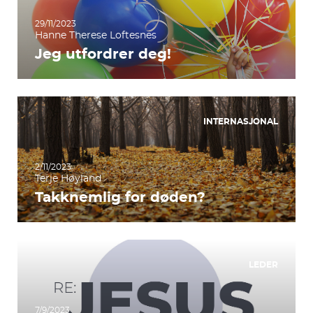
29/11/2023
Hanne Therese Loftesnes
Jeg utfordrer deg!
INTERNASJONAL
2/11/2023
Terje Høyland
Takknemlig for døden?
LEDER
7/9/2023