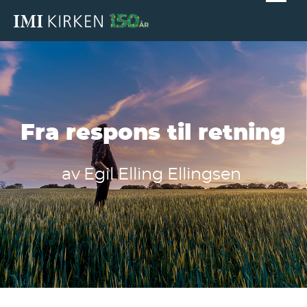
Fra respons til retning
av
Egil Elling Ellingsen