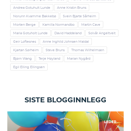
Andrea Gotuhult Lunde
Anne Kristin Bruns
Norunn Kvamme Bakkebø
Svein Bjarte Sårheim
Morten Berge
Kamilla Normandbo
Martin Cave
Maria Gotuholt Lunde
David Haddeland
Solvår Angeltveit
Geir Loftesnes
Anne Inghild Johnsen Maldal
Kjartan Sørheim
Steve Bruns
Thomas Wilhelmsen
Bjørn Wang
Terje Høyland
Marian Nygård
Egil Elling Ellingsen
SISTE BLOGGINNLEGG
LEDER