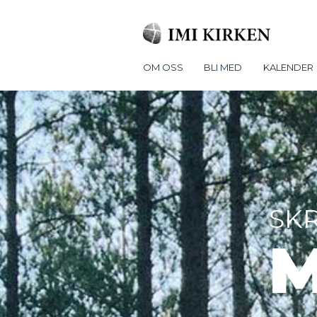
OM OSS
BLI MED
KALENDER
SKR
M