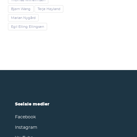
Thomas Wilhelmsen
Bjørn Wang
Terje Høyland
Marian Nygård
Egil Elling Ellingsen
Sosiale medier
Facebook
Instagram