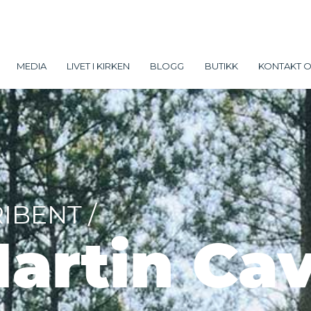
MEDIA
LIVET I KIRKEN
BLOGG
BUTIKK
KONTAKT 
IBENT /
artin Ca