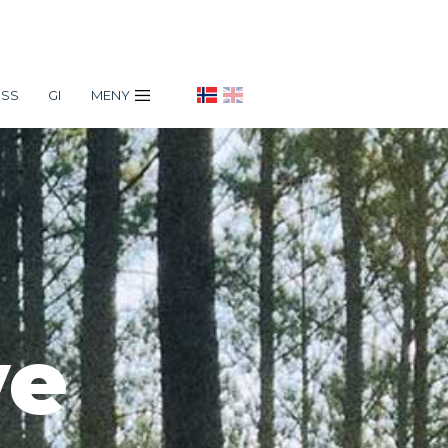
OSS
GI
MENY
ve