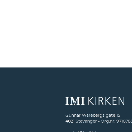
Gunnar Warebergs gate 15
4021 Stavanger - Org.nr: 971078