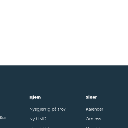
Hjem
Sider
Nysgjerrig på tro?
Kalender
855
Ny i IMI?
Om oss