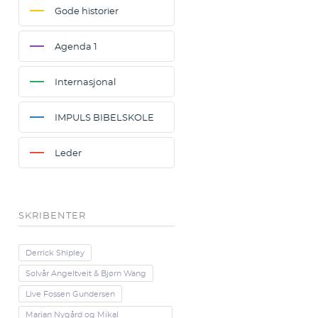
Gode historier
Agenda 1
Internasjonal
IMPULS BIBELSKOLE
Leder
SKRIBENTER
Derrick Shipley
Solvår Angeltveit & Bjørn Wang
Live Fossen Gundersen
Marian Nygård og Mikal