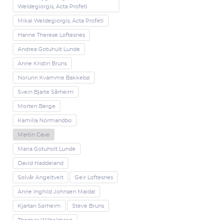
Weldegiorgis, Acta Profeti
Mikal Weldegiorgis, Acta Profeti
Hanne Therese Loftesnes
Andrea Gotuhult Lunde
Anne Kristin Bruns
Norunn Kvamme Bakkebø
Svein Bjarte Sårheim
Morten Berge
Kamilla Normandbo
Martin Cave
Maria Gotuholt Lunde
David Haddeland
Solvår Angeltveit
Geir Loftesnes
Anne Inghild Johnsen Maldal
Kjartan Sørheim
Steve Bruns