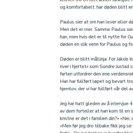
og komfortabelt, har døden blitt en
Paulus sier at om han lever eller dø
Men det er mer. Samme Paulus sier at
han, men hvis det er til nytte for Gu
døden en slik venn for Paulus og f
Døden er blitt mållinja. For Jakob I
river i hjertet» som Sondre Justad s
farten utfordrer den ene verdensrek
Han har fullført løpet og bevart troe
hjemlov, der vi har fullført vår del 
Jeg har hatt gleden av å intervjue 
av dem forteller at han kom til en
kristne er det i familien din?» «Nei,
«Men før jeg dro tilbake fikk jeg se