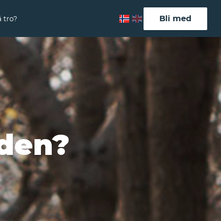
Bli med
 tro?
øden?