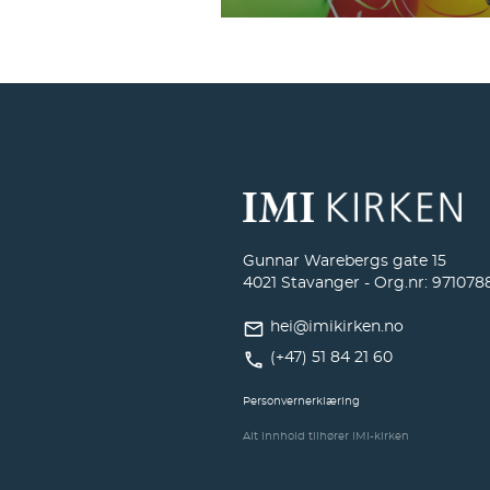
Gunnar Warebergs gate 15
4021 Stavanger - Org.nr: 971078
hei@imikirken.no
(+47) 51 84 21 60
Personvernerklæring
Alt innhold tilhører IMI-kirken