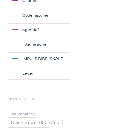
Godhet
Gode historier
Agenda 1
Internasjonal
IMPULS BIBELSKOLE
Leder
SKRIBENTER
Derrick Shipley
Solvår Angeltveit & Bjørn Wang