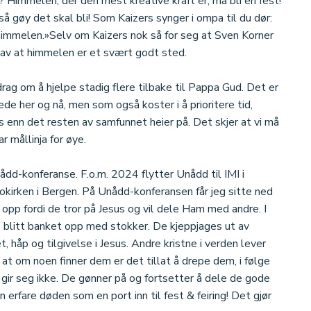
ke? Himmelen, der den mest kreative kraft er, må bli en fest!
 så gøy det skal bli! Som Kaizers synger i ompa til du dør:
i himmelen.»Selv om Kaizers nok så for seg at Sven Korner
t av at himmelen er et svært godt sted.
drag om å hjelpe stadig flere tilbake til Pappa Gud. Det er
ede her og nå, men som også koster i å prioritere tid,
s enn det resten av samfunnet heier på. Det skjer at vi må
r mållinja for øye.
ådd-konferanse. F.o.m. 2024 flytter Unådd til IMI i
okirken i Bergen. På Unådd-konferansen får jeg sitte ned
 opp fordi de tror på Jesus og vil dele Ham med andre. I
re blitt banket opp med stokker. De kjeppjages ut av
t, håp og tilgivelse i Jesus. Andre kristne i verden lever
at om noen finner dem er det tillat å drepe dem, i følge
gir seg ikke. De gønner på og fortsetter å dele de gode
 erfare døden som en port inn til fest & feiring! Det gjør