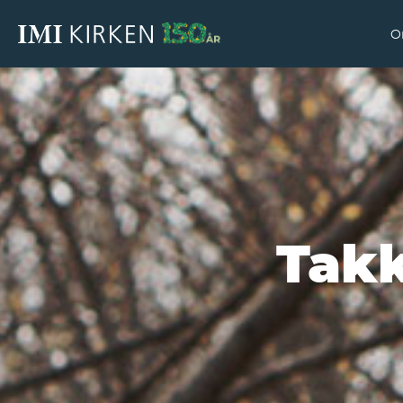
O
Takk