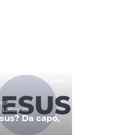
LEDER
2023
r Loftesnes
sus? Da capo,
!