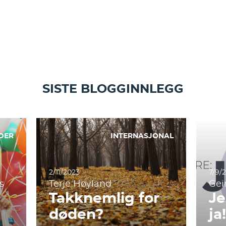
SISTE BLOGGINNLEGG
DER
INTERNASJONAL
2/11/2023
7/9/
s
Terje Høyland
Gei
Takknemlig for
Je
døden?
ja