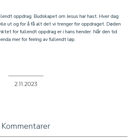
fullendt oppdrag. Budskapet om Jesus har hast. Hver dag
vile ut og for å få alt det vi trenger for oppdraget. Døden
nktet for fullendt oppdrag er i hans hender. Når den tid
nda mer for feiring av fullendt løp.
2
.
11
.
2023
Kommentarer