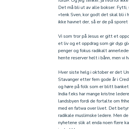
forbi». Og jeg tenker, ja hvorfor ik
Det må bli ut av alle bokser. Fytti,
«tenk Sven, kor godt det skal bli 
ikke havnet der, så er de på spore
Vi som tror på Jesus er gitt et opp
et liv og et oppdrag som gir dyp gl
penger og fokus radikalt annerlede
hente reserver helt i bånn, men vi ha
Hver siste helg i oktober er det Un
Stavanger etter fem gode år i Cred
og høre på folk som er blitt banket
India f.eks har mange kristne lede
landsbyen fordi de fortalte om frihe
med en fatwa over livet. Det betyr 
radikale muslimske ledere. Men de 
nyhetene slik at enda noen flere kan