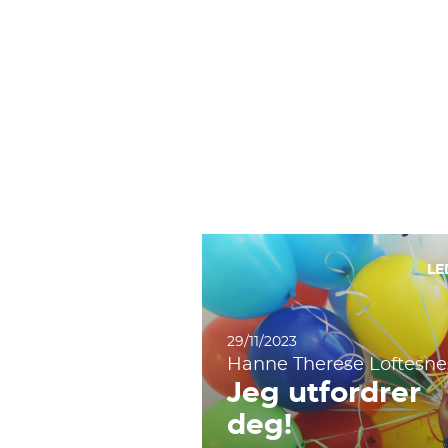
LE
29/11/2023
Hanne Therese Loftesne
Jeg utfordrer
deg!