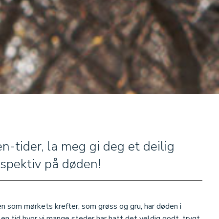
n-tider, la meg gi deg et deilig
spektiv på døden!
 som mørkets krefter, som grøss og gru, har døden i
I en tid hvor vi mange steder har hatt det veldig godt, trygt