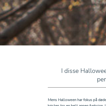
I disse Hallowee
per
Mens Halloween har fokus på døden
kristen tro en helt annen funksjon. 