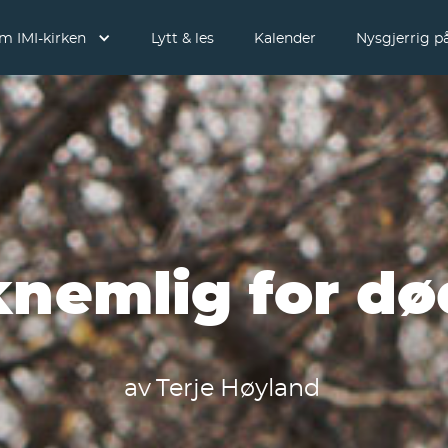
m IMI-kirken
Lytt & les
Kalender
Nysgjerrig på
nemlig for d
av
Terje Høyland