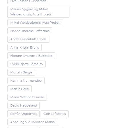
Live Fossen Gundersen
Marian Nygård og Mikal
Weldegiorgis, Acta Profeti
Mikal Weldegiorgis, Acta Profeti
Hanne Therese Loftesnes
Andrea Gotuhult Lunde
Anne Kristin Bruns
Norunn Kvamme Bakkebø
Svein Bjarte Sårheim
Morten Berge
Kamilla Normandbo
Martin Cave
Maria Gotuholt Lunde
David Haddeland
Solvår Angeltveit
Geir Loftesnes
Anne Inghild Johnsen Maldal