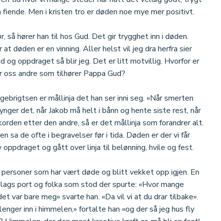
 fiende. Men i kristen tro er døden noe mye mer positivt.
r, så hører han til hos Gud. Det gir trygghet inn i døden.
 døden er en vinning. Aller helst vil jeg dra herfra sier
d og oppdraget så blir jeg. Det er litt motvillig. Hvorfor er
or oss andre som tilhører Pappa Gud?
ngebrigtsen er mållinja det han ser inni seg. «Når smerten
ynger det, når Jakob må helt i bånn og hente siste rest, når
orden etter den andre, så er det mållinja som forandrer alt.
n sa de ofte i begravelser før i tida. Døden er der vi får
av oppdraget og gått over linja til belønning, hvile og fest.
4 personer som har vært døde og blitt vekket opp igjen. En
 slags port og folka som stod der spurte: «Hvor mange
 det var bare meg» svarte han. «Da vil vi at du drar tilbake».
 lenger inn i himmelen,» fortalte han «og der så jeg hus fly