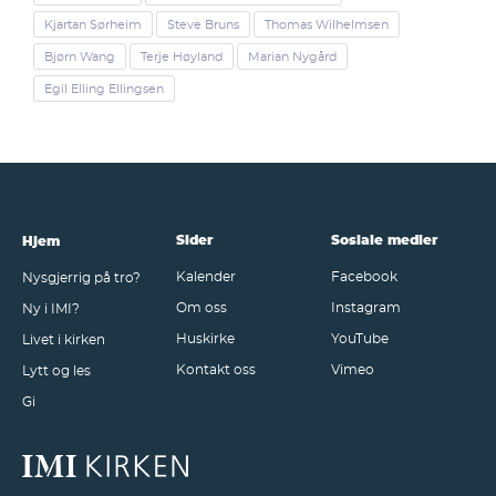
Kjartan Sørheim
Steve Bruns
Thomas Wilhelmsen
Bjørn Wang
Terje Høyland
Marian Nygård
Egil Elling Ellingsen
Sider
Sosiale medier
Hjem
Kalender
Facebook
Nysgjerrig på tro?
Om oss
Instagram
Ny i IMI?
Huskirke
YouTube
Livet i kirken
Kontakt oss
Vimeo
Lytt og les
Gi