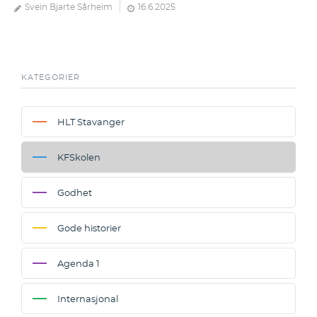
Svein Bjarte Sårheim
16.6.2025
KATEGORIER
HLT Stavanger
KFSkolen
Godhet
Gode historier
Agenda 1
Internasjonal