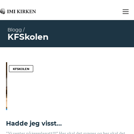
Blogg /
KFSkolen
KFSKOLEN
Hadde jeg visst...
”Vi venter på juuuulenatt!!!” Her skal det synges og her skal det