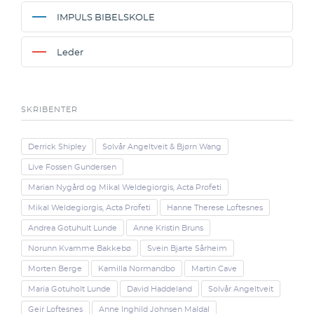
IMPULS BIBELSKOLE
Leder
SKRIBENTER
Derrick Shipley
Solvår Angeltveit & Bjørn Wang
Live Fossen Gundersen
Marian Nygård og Mikal Weldegiorgis, Acta Profeti
Mikal Weldegiorgis, Acta Profeti
Hanne Therese Loftesnes
Andrea Gotuhult Lunde
Anne Kristin Bruns
Norunn Kvamme Bakkebø
Svein Bjarte Sårheim
Morten Berge
Kamilla Normandbo
Martin Cave
Maria Gotuholt Lunde
David Haddeland
Solvår Angeltveit
Geir Loftesnes
Anne Inghild Johnsen Maldal