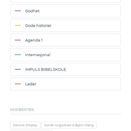
Godhet
Gode historier
Agenda 1
Internasjonal
IMPULS BIBELSKOLE
Leder
SKRIBENTER
Derrick Shipley
Solvår Angeltveit & Bjørn Wang