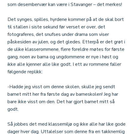
som desembervær kan være i Stavanger – det merkes!
Det synges, spilles, hyrdene kommer på at de skal bort
til stallen i siste sekund før verset er over, det
fotograferes, det snufses under drama som viser
påskesiden av julen, og det gledes. Etterpå er det grøt i
de ulike klasserommene, flere foreldre møtes for første
gang, noen av barna og ungdommene er nye i høst og
ikke alle kjenner alle like godt. I ett av rommene faller
følgende replikk:
-Hadde jeg visst om denne skolen, skulle jeg sendt
barnet mitt her fra første dag av barneskolen! Jeg har
bare ikke visst om den. Det har gjort barnet mitt så
godt.
Så jobbes det med klassemiljø og ikke alle har like gode
dager hver dag. Uttalelser som denne fra en takknemlig