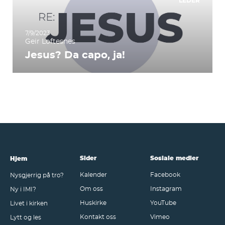
LEDER
7/9/2023
Geir Loftesnes
Jesus? Da capo, ja!
Sider
Sosiale medier
Hjem
Kalender
Facebook
Nysgjerrig på tro?
Om oss
Instagram
Ny i IMI?
Huskirke
YouTube
Livet i kirken
Kontakt oss
Vimeo
Lytt og les