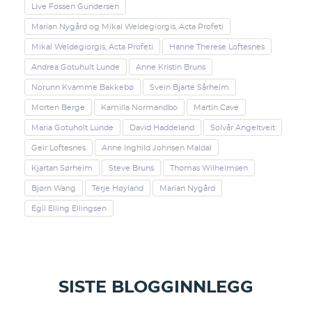
Live Fossen Gundersen
Marian Nygård og Mikal Weldegiorgis, Acta Profeti
Mikal Weldegiorgis, Acta Profeti
Hanne Therese Loftesnes
Andrea Gotuhult Lunde
Anne Kristin Bruns
Norunn Kvamme Bakkebø
Svein Bjarte Sårheim
Morten Berge
Kamilla Normandbo
Martin Cave
Maria Gotuholt Lunde
David Haddeland
Solvår Angeltveit
Geir Loftesnes
Anne Inghild Johnsen Maldal
Kjartan Sørheim
Steve Bruns
Thomas Wilhelmsen
Bjørn Wang
Terje Høyland
Marian Nygård
Egil Elling Ellingsen
SISTE BLOGGINNLEGG