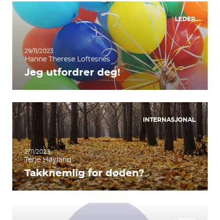
LEDER
29/11/2023
Hanne Therese Loftesnes
Jeg utfordrer deg!
INTERNASJONAL
2/11/2023
Terje Høyland
Takknemlig for døden?