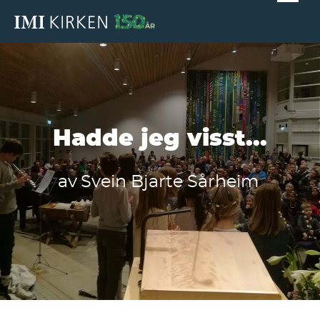
Hadde jeg visst...
av
Svein Bjarte Sårheim