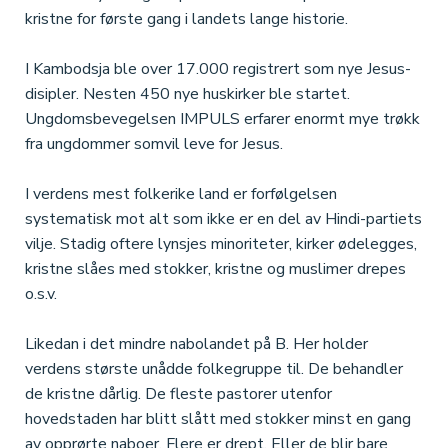
kristne for første gang i landets lange historie.
I Kambodsja ble over 17.000 registrert som nye Jesus-
disipler. Nesten 450 nye huskirker ble startet.
Ungdomsbevegelsen IMPULS erfarer enormt mye trøkk
fra ungdommer somvil leve for Jesus.
I verdens mest folkerike land er forfølgelsen
systematisk mot alt som ikke er en del av Hindi-partiets
vilje. Stadig oftere lynsjes minoriteter, kirker ødelegges,
kristne slåes med stokker, kristne og muslimer drepes
o.s.v.
Likedan i det mindre nabolandet på B. Her holder
verdens største unådde folkegruppe til. De behandler
de kristne dårlig. De fleste pastorer utenfor
hovedstaden har blitt slått med stokker minst en gang
av opprørte naboer. Flere er drept. Eller de blir bare