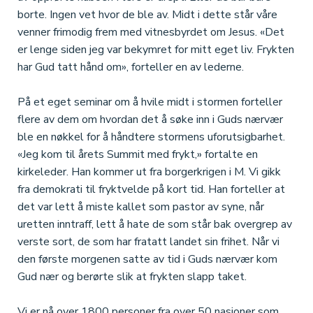
borte. Ingen vet hvor de ble av. Midt i dette står våre
venner frimodig frem med vitnesbyrdet om Jesus. «Det
er lenge siden jeg var bekymret for mitt eget liv. Frykten
har Gud tatt hånd om», forteller en av lederne.
På et eget seminar om å hvile midt i stormen forteller
flere av dem om hvordan det å søke inn i Guds nærvær
ble en nøkkel for å håndtere stormens uforutsigbarhet.
«Jeg kom til årets Summit med frykt,» fortalte en
kirkeleder. Han kommer ut fra borgerkrigen i M. Vi gikk
fra demokrati til fryktvelde på kort tid. Han forteller at
det var lett å miste kallet som pastor av syne, når
uretten inntraff, lett å hate de som står bak overgrep av
verste sort, de som har fratatt landet sin frihet. Når vi
den første morgenen satte av tid i Guds nærvær kom
Gud nær og berørte slik at frykten slapp taket.
Vi er nå over 1800 personer fra over 50 nasjoner som