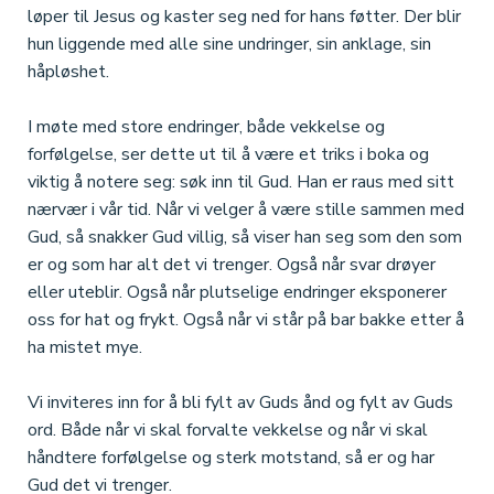
løper til Jesus og kaster seg ned for hans føtter. Der blir
hun liggende med alle sine undringer, sin anklage, sin
håpløshet.
I møte med store endringer, både vekkelse og
forfølgelse, ser dette ut til å være et triks i boka og
viktig å notere seg: søk inn til Gud. Han er raus med sitt
nærvær i vår tid. Når vi velger å være stille sammen med
Gud, så snakker Gud villig, så viser han seg som den som
er og som har alt det vi trenger. Også når svar drøyer
eller uteblir. Også når plutselige endringer eksponerer
oss for hat og frykt. Også når vi står på bar bakke etter å
ha mistet mye.
Vi inviteres inn for å bli fylt av Guds ånd og fylt av Guds
ord. Både når vi skal forvalte vekkelse og når vi skal
håndtere forfølgelse og sterk motstand, så er og har
Gud det vi trenger.