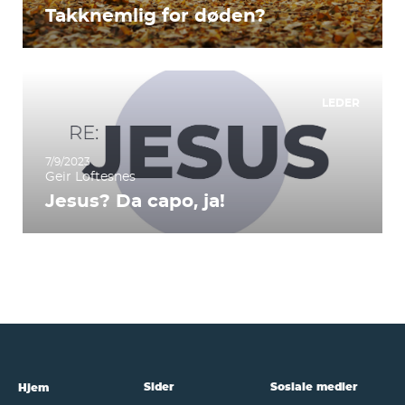
Takknemlig for døden?
LEDER
7/9/2023
Geir Loftesnes
Jesus? Da capo, ja!
Sider
Sosiale medier
Hjem