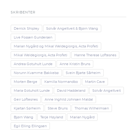
SKRIBENTER
Derrick Shipley
Solvår Angeltveit & Bjørn Wang
Live Fossen Gundersen
Marian Nygård og Mikal Weldegiorgis, Acta Profeti
Mikal Weldegiorgis, Acta Profeti
Hanne Therese Loftesnes
Andrea Gotuhult Lunde
Anne Kristin Bruns
Norunn Kvamme Bakkebø
Svein Bjarte Sårheim
Morten Berge
Kamilla Normandbo
Martin Cave
Maria Gotuholt Lunde
David Haddeland
Solvår Angeltveit
Geir Loftesnes
Anne Inghild Johnsen Maldal
Kjartan Sørheim
Steve Bruns
Thomas Wilhelmsen
Bjørn Wang
Terje Høyland
Marian Nygård
Egil Elling Ellingsen