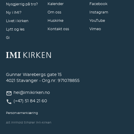
Kalender
Facebook
Nysgjerrig på tro?
Om oss
Instagram
Ny i IMI?
Huskirke
YouTube
Livet i kirken
Kontakt oss
Vimeo
Lytt og les
Gi
Gunnar Warebergs gate 15
4021 Stavanger - Org.nr: 971078855
hei@imikirken.no
(+47) 51 84 21 60
Personvernerklæring
Alt innhold tilhører IMI-kirken