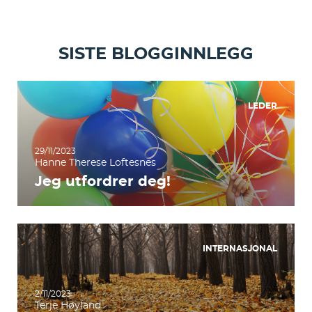
SISTE BLOGGINNLEGG
LEDER
29/11/2023
Hanne Therese Loftesnes
Jeg utfordrer deg!
INTERNASJONAL
2/11/2023
Terje Høyland