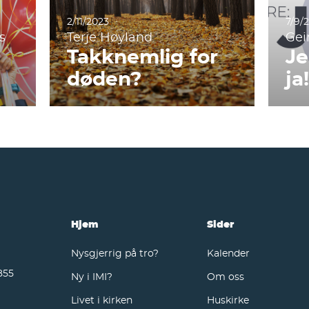
2/11/2023
7/9/
s
Terje Høyland
Gei
Takknemlig for
Je
døden?
ja
Hjem
Sider
Nysgjerrig på tro?
Kalender
855
Ny i IMI?
Om oss
Livet i kirken
Huskirke