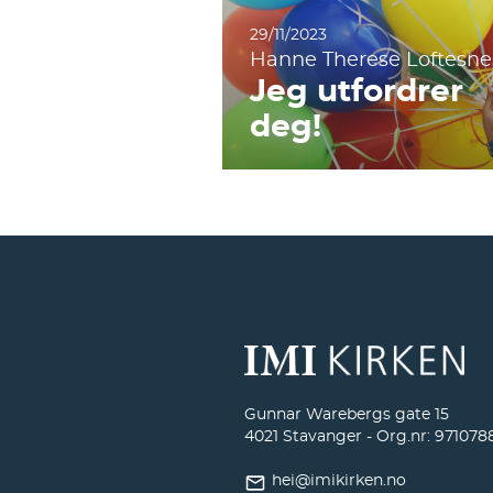
29/11/2023
Hanne Therese Loftesne
Jeg utfordrer
deg!
Gunnar Warebergs gate 15
4021 Stavanger - Org.nr: 971078
hei@imikirken.no