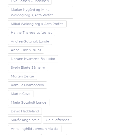
Live Fossen Gundersen
Marian Nygård og Mikal
Weldegiorgis, Acta Profeti
Mikal Weldegiorgis, Acta Profeti
Hanne Therese Loftesnes
Andrea Gotuhult Lunde
Anne Kristin Bruns
Norunn Kvamme Bakkebø
Svein Bjarte Sårheim
Morten Berge
Kamilla Normandbo
Martin Cave
Maria Gotuholt Lunde
David Haddeland
Solvår Angeltveit
Geir Loftesnes
Anne Inghild Johnsen Maldal