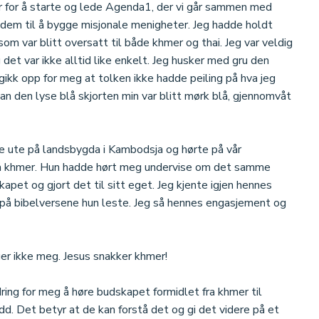
ger for å starte og lede Agenda1, der vi går sammen med
dem til å bygge misjonale menigheter. Jeg hadde holdt
m var blitt oversatt til både khmer og thai. Jeg var veldig
 det var ikke alltid like enkelt. Jeg husker med gru den
gikk opp for meg at tolken ikke hadde peiling på hva jeg
an den lyse blå skjorten min var blitt mørk blå, gjennomvåt
rke ute på landsbygda i Kambodsja og hørte på vår
å khmer. Hun hadde hørt meg undervise om det samme
skapet og gjort det til sitt eget. Jeg kjente igjen hennes
 på bibelversene hun leste. Jeg så hennes engasjement og
er ikke meg. Jesus snakker khmer!
ring for meg å høre budskapet formidlet fra khmer til
d. Det betyr at de kan forstå det og gi det videre på et