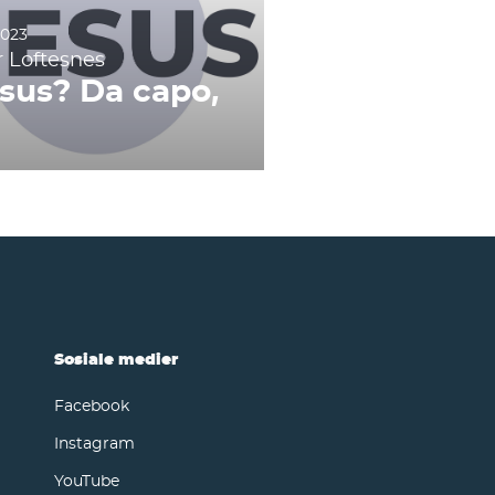
2023
r Loftesnes
sus? Da capo,
!
Sosiale medier
Facebook
Instagram
YouTube