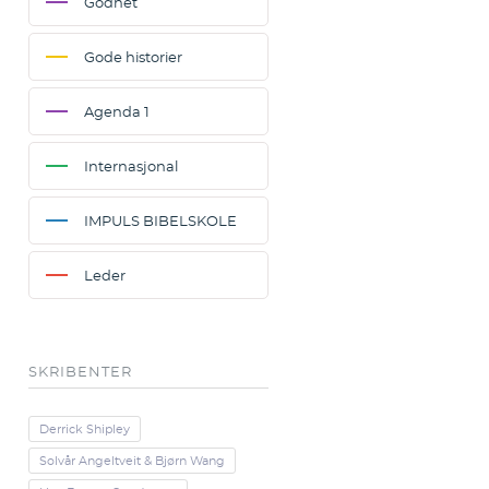
Godhet
Gode historier
Agenda 1
Internasjonal
IMPULS BIBELSKOLE
Leder
SKRIBENTER
Derrick Shipley
Solvår Angeltveit & Bjørn Wang