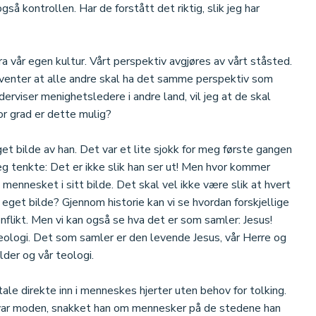
gså kontrollen. Har de forstått det riktig, slik jeg har
 fra vår egen kultur. Vårt perspektiv avgjøres av vårt ståsted.
enter at alle andre skal ha det samme perspektiv som
derviser menighetsledere i andre land, vil jeg at de skal
tor grad er dette mulig?
get bilde av han. Det var et lite sjokk for meg første gangen
Jeg tenkte: Det er ikke slik han ser ut! Men hvor kommer
 mennesket i sitt bilde. Det skal vel ikke være slik at hvert
 eget bilde? Gjennom historie kan vi se hvordan forskjellige
konflikt. Men vi kan også se hva det er som samler: Jesus!
 teologi. Det som samler er den levende Jesus, vår Herre og
lder og vår teologi.
ale direkte inn i menneskes hjerter uten behov for tolking.
 var moden, snakket han om mennesker på de stedene han