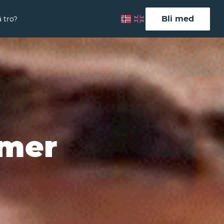
Bli med
 tro?
hmer