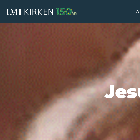
O
Jes