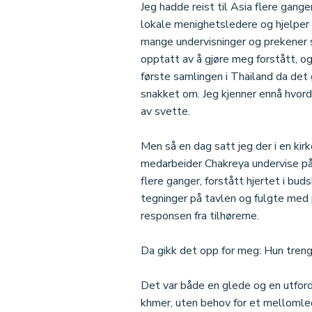
Jeg hadde reist til Asia flere gan
lokale menighetsledere og hjelper 
mange undervisninger og prekener so
opptatt av å gjøre meg forstått, og
første samlingen i Thailand da det 
snakket om. Jeg kjenner ennå hvord
av svette.
Men så en dag satt jeg der i en ki
medarbeider Chakreya undervise p
flere ganger, forstått hjertet i bud
tegninger på tavlen og fulgte med
responsen fra tilhørerne.
Da gikk det opp for meg: Hun treng
Det var både en glede og en utford
khmer, uten behov for et mellomled