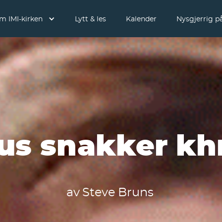
m IMI-kirken
Lytt & les
Kalender
Nysgjerrig på
us snakker k
av
Steve Bruns