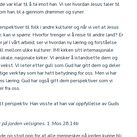
var klar til å ta imot han. Vi ser hvordan Jesus taler til
 om han, bl.a gjennom drømmer og syner.
erspektiver til folk i andre kulturer og når vi vet at Jesus
 kan vi spørre: Hvorfor trenger vi å reise til andre land? Er
ja! I vårt arbeid, ser vi hvordan ny læring og forståelse
 mellom ulike kulturer. IMI kirken sitt internasjonale
 lokale, nasjonale kirker. Vi ønsker å istandsette dem og
g vekst. Vi leter etter gull som Gud har gitt dem og deler
tige verktøy som har hatt betydning for oss. Men vi har
veis læring. Gud har også gitt dem perspektiver som vi
r fra oss.
alt perspektiv. Han visste at han var oppfyllelse av Guds
r på jorden velsignes.
1. Mos 28,14b
øde og stod opp for at alle mennesker på jorden kunne bli