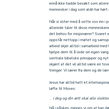
ennå ikke hadde besøkt som allerede 
mennesker i dag som aldri har hørt
Når vi sliter med å sette oss inn i p
allerede taler til disse menneskene,
det behov for misjonærer? Svaret er 
oppstår nettopp i møtet og samspill
arbeid skjer alltid i samarbeid med
hjelpe dem til å lede sin egen vari
sentrale bibelske prinsipper og nyt
skjønt at det vil alltid være en to
trenger. Vi lærer fra dem og de lære
Jesus har alltid hatt et internasjon
løfte til Moses:
…
i deg og din ætt skal alle slekte
Nå i påsken, minnes vi om at han d