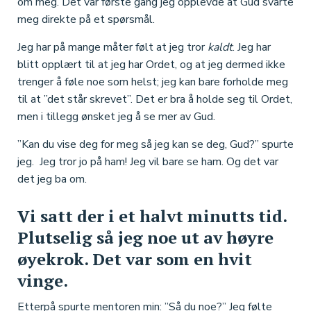
om meg. Det var første gang jeg opplevde at Gud svarte
meg direkte på et spørsmål.
Jeg har på mange måter følt at jeg tror
kaldt
. Jeg har
blitt opplært til at jeg har Ordet, og at jeg dermed ikke
trenger å føle noe som helst; jeg kan bare forholde meg
til at ”det står skrevet”. Det er bra å holde seg til Ordet,
men i tillegg ønsket jeg å se mer av Gud.
”Kan du vise deg for meg så jeg kan se deg, Gud?” spurte
jeg. Jeg tror jo på ham! Jeg vil bare se ham. Og det var
det jeg ba om.
Vi satt der i et halvt minutts tid.
Plutselig så jeg noe ut av høyre
øyekrok. Det var som en hvit
vinge.
Etterpå spurte mentoren min: ”Så du noe?” Jeg følte