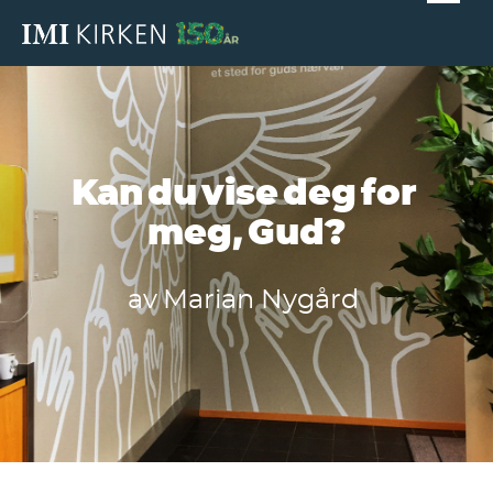
Kan du vise deg for
meg, Gud?
av
Marian Nygård