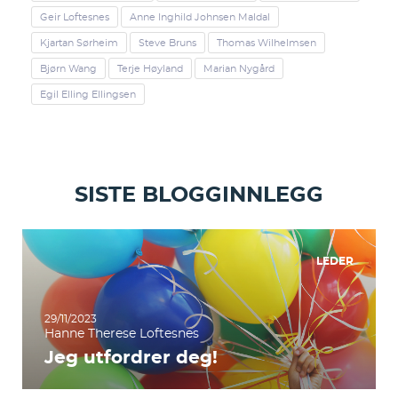
Geir Loftesnes
Anne Inghild Johnsen Maldal
Kjartan Sørheim
Steve Bruns
Thomas Wilhelmsen
Bjørn Wang
Terje Høyland
Marian Nygård
Egil Elling Ellingsen
SISTE BLOGGINNLEGG
LEDER
29/11/2023
Hanne Therese Loftesnes
Jeg utfordrer deg!