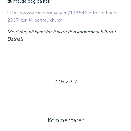
du melde deg på her:
https://www.checkin.no/event/14354/festreise-hoest-
2017-tur-til-bethel-church
Meld deg på kjapt for å sikre deg konferansebillett i
Bethel!
22
.
6
.
2017
Kommentarer