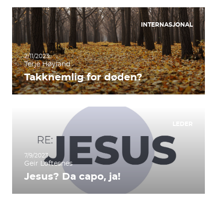
INTERNASJONAL
2/11/2023
Terje Høyland
Takknemlig for døden?
LEDER
7/9/2023
Geir Loftesnes
Jesus? Da capo, ja!