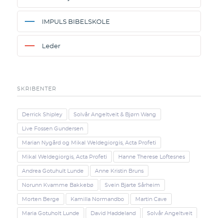
IMPULS BIBELSKOLE
Leder
SKRIBENTER
Derrick Shipley
Solvår Angeltveit & Bjørn Wang
Live Fossen Gundersen
Marian Nygård og Mikal Weldegiorgis, Acta Profeti
Mikal Weldegiorgis, Acta Profeti
Hanne Therese Loftesnes
Andrea Gotuhult Lunde
Anne Kristin Bruns
Norunn Kvamme Bakkebø
Svein Bjarte Sårheim
Morten Berge
Kamilla Normandbo
Martin Cave
Maria Gotuholt Lunde
David Haddeland
Solvår Angeltveit