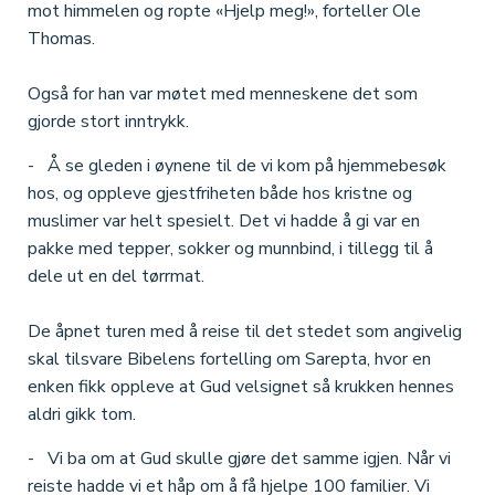
mot himmelen og ropte «Hjelp meg!», forteller Ole
Thomas.
Også for han var møtet med menneskene det som
gjorde stort inntrykk.
- Å se gleden i øynene til de vi kom på hjemmebesøk
hos, og oppleve gjestfriheten både hos kristne og
muslimer var helt spesielt. Det vi hadde å gi var en
pakke med tepper, sokker og munnbind, i tillegg til å
dele ut en del tørrmat.
De åpnet turen med å reise til det stedet som angivelig
skal tilsvare Bibelens fortelling om Sarepta, hvor en
enken fikk oppleve at Gud velsignet så krukken hennes
aldri gikk tom.
- Vi ba om at Gud skulle gjøre det samme igjen. Når vi
reiste hadde vi et håp om å få hjelpe 100 familier. Vi