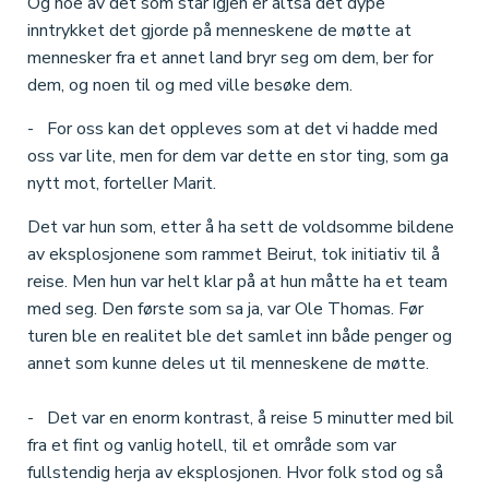
Og noe av det som står igjen er altså det dype
inntrykket det gjorde på menneskene de møtte at
mennesker fra et annet land bryr seg om dem, ber for
dem, og noen til og med ville besøke dem.
- For oss kan det oppleves som at det vi hadde med
oss var lite, men for dem var dette en stor ting, som ga
nytt mot, forteller Marit.
Det var hun som, etter å ha sett de voldsomme bildene
av eksplosjonene som rammet Beirut, tok initiativ til å
reise. Men hun var helt klar på at hun måtte ha et team
med seg. Den første som sa ja, var Ole Thomas. Før
turen ble en realitet ble det samlet inn både penger og
annet som kunne deles ut til menneskene de møtte.
- Det var en enorm kontrast, å reise 5 minutter med bil
fra et fint og vanlig hotell, til et område som var
fullstendig herja av eksplosjonen. Hvor folk stod og så