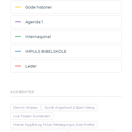
Gode historier
Agenda 1
Internasjonal
IMPULS BIBELSKOLE
Leder
SKRIBENTER
Derrick Shipley
Solvår Angeltveit & Bjørn Wang
Live Fossen Gundersen
Marian Nygård og Mikal Weldegiorgis, Acta Profeti