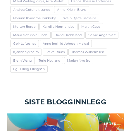
Mikal Weldegiorgis, Acta Profeti
Hanne Therese Loftesnes
Andrea Gotuhult Lunde
Anne Kristin Bruns
Norunn Kvamme Bakkebø
Svein Bjarte Sårheim
Morten Berge
Kamilla Normandbo
Martin Cave
Maria Gotuholt Lunde
David Haddeland
Solvår Angeltveit
Geir Loftesnes
Anne Inghild Johnsen Maldal
Kjartan Sørheim
Steve Bruns
Thomas Wilhelmsen
Bjørn Wang
Terje Høyland
Marian Nygård
Egil Elling Ellingsen
SISTE BLOGGINNLEGG
LEDER