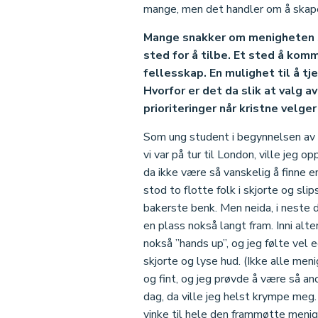
mange, men det handler om å skape 
Mange snakker om menigheten som
sted for å tilbe. Et sted å kom
fellesskap. En mulighet til å t
Hvorfor er det da slik at valg 
prioriteringer når kristne velge
Som ung student i begynnelsen av 
vi var på tur til London, ville jeg 
da ikke være så vanskelig å finne 
stod to flotte folk i skjorte og sl
bakerste benk. Men neida, i neste
en plass nokså langt fram. Inni alt
nokså ”hands up”, og jeg følte vel 
skjorte og lyse hud. (Ikke alle meni
og fint, og jeg prøvde å være så a
dag, da ville jeg helst krympe meg.
vinke til hele den frammøtte menigh