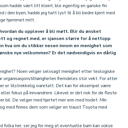
som hadde vært litt kleint, ble egentlig en ganske fin
d i den byen, hadde jeg hatt lyst til å bli bedre kjent med
lige hjemmet mitt.
hvordan du opplever å bli møtt. Blir du ønsket
ett og regnet med, er sjansen større for å nettopp
Men hva om du stikker nesen innom en menighet som
 å ønske nye velkommen? Er det nødvendigvis en dårlig
menighet? Noen velger selvsagt menighet etter teologiske
har organisasjonstilhørigheten fremdeles stor vekt. For atter
ker er tilstrekkelig ivaretatt. Det kan for eksempel være
eller fokus på innvandrere. Likevel er det nok for de fleste
er bil: De velger med hjertet mer enn med hodet. Min
l og med finnes dem som velger en traust Toyota med
ed folka her, ser jeg for meg at eventuelle barn kan vokse