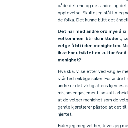
både det ene og det andre, og det 
opplevelse. Skulle jeg slått meg ne
de folka. Det kunne blitt det ånde
Det har med andre ord mye å si 
velkommen, blir du inkludert, s
velge å bli i den menigheten. 
ikke har utviklet en kultur for
menighet?
Hva skal vi se etter ved valg av 
ståsted i viktige saker. For andre 
andre er det viktig at ens kjernesa
misjonsengasjement, sosialt arbeid 
at de velger menighet som de velg
gamle kjørelærer påstod at det ti
hjertet…
Føler jeg meg vel her, trives jeg m