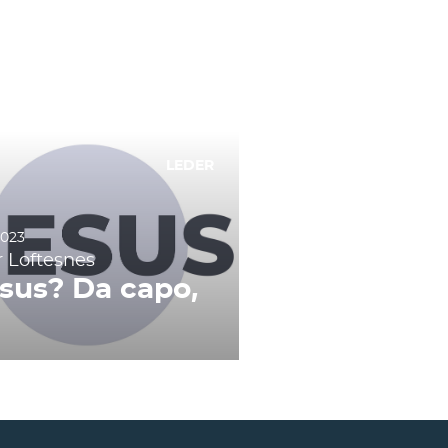
LEDER
2023
r Loftesnes
sus? Da capo,
!