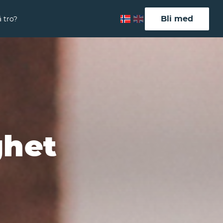
Bli med
 tro?
ghet