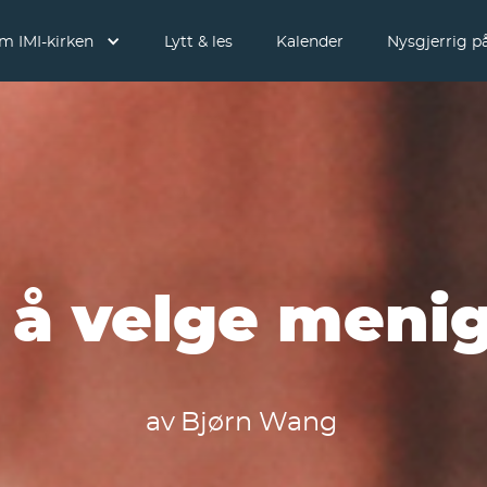
m IMI-kirken
Lytt & les
Kalender
Nysgjerrig på
å velge meni
av
Bjørn Wang