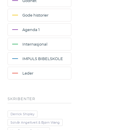
Godhet
Gode historier
Agenda 1
Internasjonal
IMPULS BIBELSKOLE
Leder
SKRIBENTER
Derrick Shipley
Solvår Angeltveit & Bjørn Wang