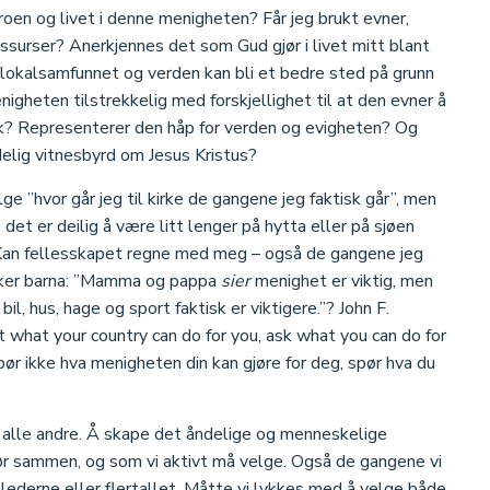
troen og livet i denne menigheten? Får jeg brukt evner,
ssurser? Anerkjennes det som Gud gjør i livet mitt blant
e lokalsamfunnet og verden kan bli et bedre sted på grunn
heten tilstrekkelig med forskjellighet til at den evner å
lk? Representerer den håp for verden og evigheten? Og
delig vitnesbyrd om Jesus Kristus?
ge ”hvor går jeg til kirke de gangene jeg faktisk går”, men
et er deilig å være litt lenger på hytta eller på sjøen
. Kan fellesskapet regne med meg – også de gangene jeg
nker barna: ”Mamma og pappa
sier
menighet er viktig, men
 bil, hus, hage og sport faktisk er viktigere.”? John F.
what your country can do for you, ask what you can do for
pør ikke hva menigheten din kan gjøre for deg, spør hva du
alle andre. Å skape det åndelige og menneskelige
gjør sammen, og som vi aktivt må velge. Også de gangene vi
v lederne eller flertallet. Måtte vi lykkes med å velge både