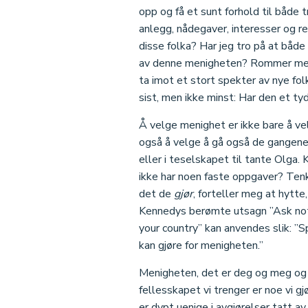
opp og få et sunt forhold til både 
anlegg, nådegaver, interesser og re
disse folka? Har jeg tro på at båd
av denne menigheten? Rommer menig
ta imot et stort spekter av nye fo
sist, men ikke minst: Har den et ty
Å velge menighet er ikke bare å vel
også å velge å gå også de gangene d
eller i teselskapet til tante Olga
ikke har noen faste oppgaver? Te
det de
gjør
, forteller meg at hytte,
Kennedys berømte utsagn ”Ask not 
your country” kan anvendes slik: ”S
kan gjøre for menigheten.”
Menigheten, det er deg og meg og 
fellesskapet vi trenger er noe vi 
er dypt uenige i avgjørelser tatt a