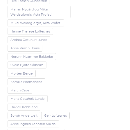
Live Fossen Gundersen
Marian Nygård og Mikal
Weldegiorgis, Acta Profeti
Mikal Weldegiorgis, Acta Profeti
Hanne Therese Loftesnes
Andrea Gotuhult Lunde
Anne Kristin Bruns
Norunn Kvamme Bakkebø
Svein Bjarte Sårheim
Morten Berge
Kamilla Normandbo
Martin Cave
Maria Gotuholt Lunde
David Haddeland
Solvår Angeltveit
Geir Loftesnes
Anne Inghild Johnsen Maldal