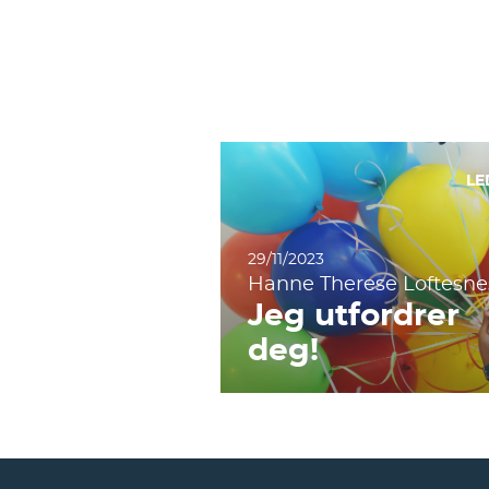
LE
29/11/2023
Hanne Therese Loftesne
Jeg utfordrer
deg!