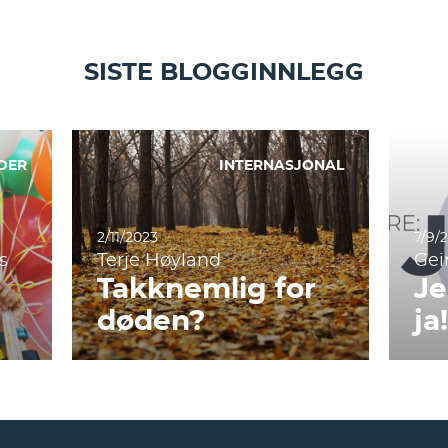
SISTE BLOGGINNLEGG
DER
INTERNASJONAL
2/11/2023
7/9/
s
Terje Høyland
Gei
Takknemlig for
Je
døden?
ja