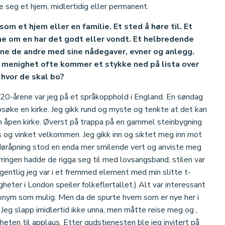
seg et hjem, midlertidig eller permanent.
 et hjem eller en familie. Et sted å høre til. Et
me om en har det godt eller vondt. Et helbredende
jene de andre med sine nådegaver, evner og anlegg.
av menighet ofte kommer et stykke ned på lista over
r hvor de skal bo?
20-årene var jeg på et språkopphold i England. En søndag
oppsøke en kirke. Jeg gikk rund og myste og tenkte at det kan
en åpen kirke. Øverst på trappa på en gammel steinbygning
ips og vinket velkommen. Jeg gikk inn og siktet meg inn mot
 døråpning stod en enda mer smilende vert og anviste meg
erringen hadde de rigga seg til med lovsangsband, stilen var
egentlig jeg var i et fremmed element med min slitte t-
gheter i London speiler folkeflertallet.) Alt var interessant
nonym som mulig. Men da de spurte hvem som er nye her i
 Jeg slapp imidlertid ikke unna, men måtte reise meg og ,
eten til applaus. Etter gudstjenesten ble jeg invitert på